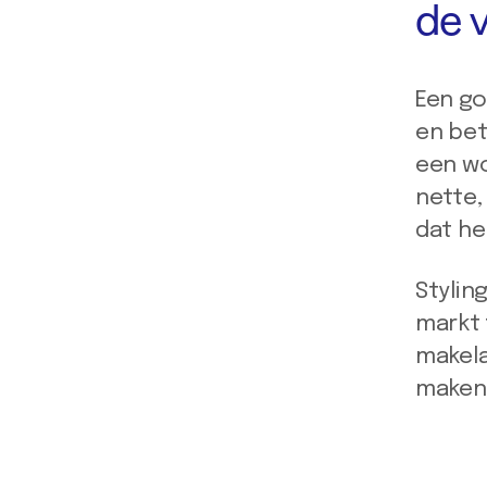
de 
Een go
en bet
een wo
nette,
dat he
Stylin
markt 
makela
maken 