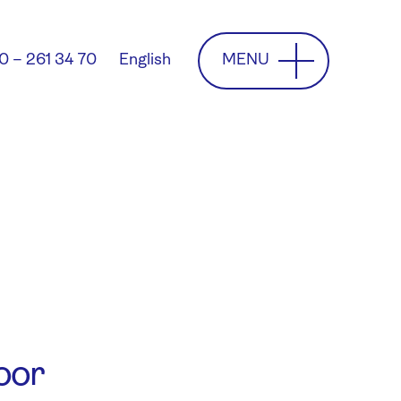
MENU
0 – 261 34 70
English
voor