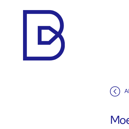
Makelaar
Bert
A
Moet