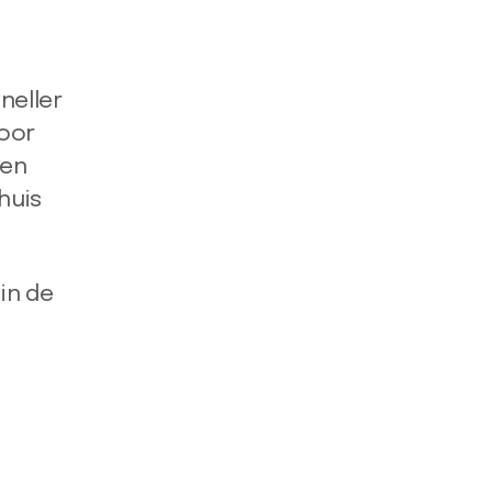
neller
door
een
huis
in de