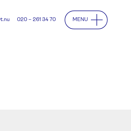
MENU
t.nu
020 – 261 34 70