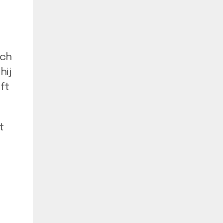
sch
hij
ft
t