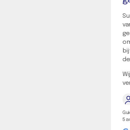
g
Su
va
ge
om
bi
de
Wi
ve
Gui
5 a