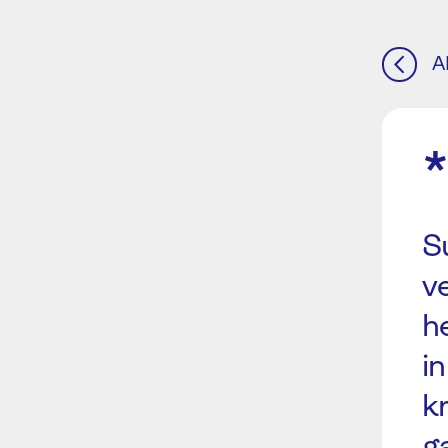
A
S
v
h
i
k