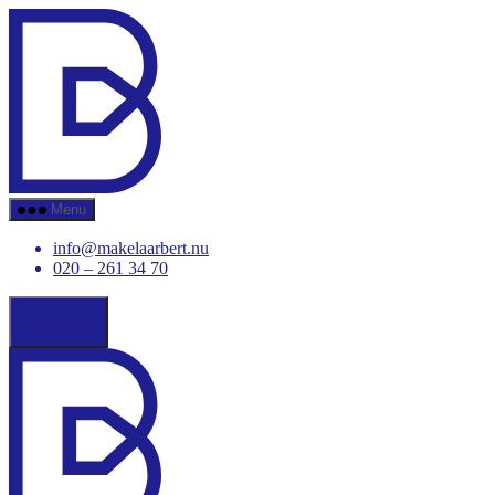
Ga
Makelaar
naar
Bert
de
inhoud
Menu
info@makelaarbert.nu
020 – 261 34 70
Menu
Makelaar
Bert