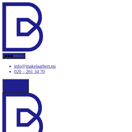
Ga
Makelaar
naar
Bert
de
inhoud
Menu
info@makelaarbert.nu
020 – 261 34 70
Menu
Makelaar
Bert