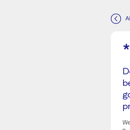
A
D
b
g
p
We