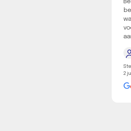
Be
be
wa
vo
aa
Ste
2 ju